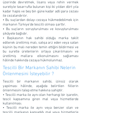
üzerinde devretmek, lisans veya rehin vermek
suretiyle tasarrufta bulunan kişi iki yıldan dört yıla
kadar hapis ve beş bin güne kadar adli para cezası
ile cezalandırılır.
• Bu suçlardan dolayı cezaya hükmedebilmek için
markanın Türkiye’de tescilli olması şarttır.
• Bu suçların soruşturulması ve kovuşturulması
şikâyete bağlıdır.
• Başkasının hak sahibi olduğu marka taklit
edilerek üretilmiş malı, satışa arz eden veya satan
kişinin bu malı nereden temin ettiğini bildirmesi ve
bu suretle üretenlerin ortaya çıkarılmasını ve
üretilmiş mallara elkonulmasını sağlaması
hâlinde hakkında cezaya hükmolunmaz.
Tescilli Bir Markanın Sahibi Nelerin
Önlenmesini İsteyebilir ?
Tescilli bir markanın sahibi, izinsiz olarak
yapılması hâlinde, aşağıda belirtilen fiillerin
önlenmesini talep etme hakkına sahiptir.
• Tescilli marka ile aynı olan herhangi bir işaretin,
tescil kapsamına giren mal veya hizmetlerde
kullanılması.
• Tescilli marka ile aynı veya benzer olan ve
tescilli markanın kapsadığı mal veya hizmetlerle