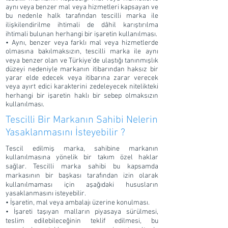
aynı veya benzer mal veya hizmetleri kapsayan ve
bu nedenle halk tarafından tescilli marka ile
ilişkilendirilme ihtimali de dâhil karıştırılma
ihtimali bulunan herhangi bir işaretin kullanılması.
• Aynı, benzer veya farklı mal veya hizmetlerde
olmasına bakılmaksızın, tescilli marka ile aynı
veya benzer olan ve Türkiye’de ulaştığı tanınmışlık
düzeyi nedeniyle markanın itibarından haksız bir
yarar elde edecek veya itibarına zarar verecek
veya ayırt edici karakterini zedeleyecek nitelikteki
herhangi bir işaretin haklı bir sebep olmaksızın
kullanılması.
Tescilli Bir Markanın Sahibi Nelerin
Yasaklanmasını İsteyebilir ?
Tescil edilmiş marka, sahibine markanın
kullanılmasına yönelik bir takım özel haklar
sağlar. Tescilli marka sahibi bu kapsamda
markasının bir başkası tarafından izin olarak
kullanılmaması için aşağıdaki hususların
yasaklanmasını isteyebilir.
• İşaretin, mal veya ambalajı üzerine konulması.
• İşareti taşıyan malların piyasaya sürülmesi,
teslim edilebileceğinin teklif edilmesi, bu