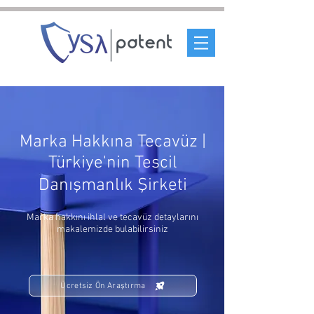
Marka Hakkına Tecavüz |
Türkiye'nin Tescil
Danışmanlık Şirketi
Marka hakkını ihlal ve tecavüz detaylarını
makalemizde bulabilirsiniz
Ücretsiz Ön Araştırma