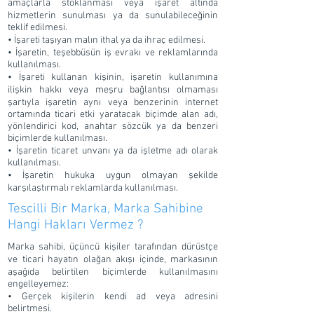
amaçlarla stoklanması veya işaret altında
hizmetlerin sunulması ya da sunulabileceğinin
teklif edilmesi.
• İşareti taşıyan malın ithal ya da ihraç edilmesi.
• İşaretin, teşebbüsün iş evrakı ve reklamlarında
kullanılması.
• İşareti kullanan kişinin, işaretin kullanımına
ilişkin hakkı veya meşru bağlantısı olmaması
şartıyla işaretin aynı veya benzerinin internet
ortamında ticari etki yaratacak biçimde alan adı,
yönlendirici kod, anahtar sözcük ya da benzeri
biçimlerde kullanılması.
• İşaretin ticaret unvanı ya da işletme adı olarak
kullanılması.
• İşaretin hukuka uygun olmayan şekilde
karşılaştırmalı reklamlarda kullanılması.
Tescilli Bir Marka, Marka Sahibine
Hangi Hakları Vermez ?
Marka sahibi, üçüncü kişiler tarafından dürüstçe
ve ticari hayatın olağan akışı içinde, markasının
aşağıda belirtilen biçimlerde kullanılmasını
engelleyemez:
• Gerçek kişilerin kendi ad veya adresini
belirtmesi.