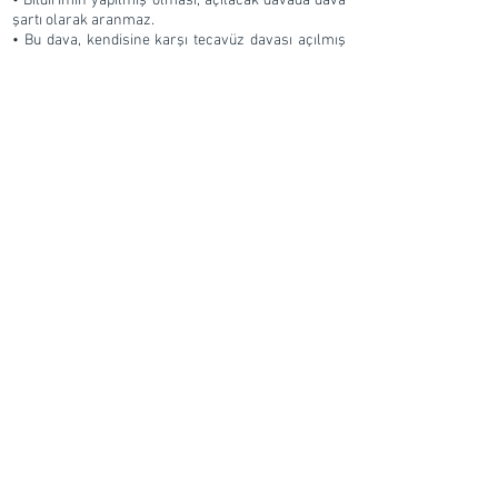
• Bildirimin yapılmış olması, açılacak davada dava
şartı olarak aranmaz.
• Bu dava, kendisine karşı tecavüz davası açılmış
bir kişi tarafından açılamaz.
• Bu dava, hükümsüzlük davasıyla birlikte de
açılabilir.