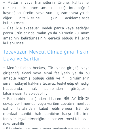
• Malların veya hizmetlerin türüne, kalitesine,
miktarına, kullanım amacına, değerine, coğrafi
kaynağına, üretim veya sunuluş zamanına ya da
diğer niteliklerine ilişkin açıklamalarda
bulunulması.
• Özellikle aksesuar, yedek parça veya eşdeğer
parça ürünlerinde, malın ya da hizmetin kullanım
amacının belirtilmesinin gerekli olduğu hâllerde
kullanılması.
Tecavüzün Mevcut Olmadığına İlişkin
Dava Ve Şartları
• Menfaati olan herkes, Türkiye’de giriştiği veya
girişeceği ticari veya sınai faaliyetin ya da bu
amaçla yapmış olduğu ciddi ve fiili girişimlerin
sınai mülkiyet hakkına tecavüz teşkil edip etmediği
hususunda, hak sahibinden görüşlerini
bildirmesini talep edebilir.
• Bu talebin tebliğinden itibaren BİR AY İÇİNDE
cevap verilmemesi veya verilen cevabın menfaat
sahibi tarafından kabul edilmemesi hâlinde,
menfaat sahibi, hak sahibine karşı fiillerinin
tecavüz teşkil etmediğine karar verilmesi talebiyle
dava açabilir.