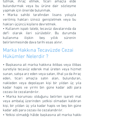
tutmak, ihraç etmek, ticari amaçla elde
bulundurmak veya bu ürüne dair sözleşme
yapmak için öneride bulunmak.
• Marka sahibi tarafından lisans yoluyla
verilmiş hakları izinsiz genişletmek veya bu
hakları üçüncü kişilere devretmek.
• Kullanım ispatı talebi, tecavüz davalarında da
def’i olarak ileri sürülebilir. Bu durumda
kullanıma ilişkin beş yıllık sürenin
belirlenmesinde dava tarihi esas alınır.
Marka Hakkına Tecavüzde Cezai
Hükümler Nelerdir ?
• Başkasına ait marka hakkına iktibas veya iltibas
suretiyle tecavüz ederek mal üreten veya hizmet
sunan, satışa arz eden veya satan, ithal ya da ihraç
eden, ticari amaçla satın alan, bulunduran,
nakleden veya depolayan kişi bir yıldan üç yıla
kadar hapis ve yirmi bin güne kadar adli para
cezası ile cezalandırılır.
• Marka koruması olduğunu belirten işareti mal
veya ambalaj üzerinden yetkisi olmadan kaldıran
kişi, bir yıldan üç yıla kadar hapis ve beş bin güne
kadar adli para cezası ile cezalandırılır.
• Yetkisi olmadığı hâlde başkasına ait marka hakkı