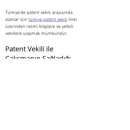
Türkiye'de patent vekili arayışında 
olanlar için 
türkiye patent vekili
 linki 
üzerinden resmi bilgilere ve yetkili 
vekillere ulaşmak mümkündür.
Patent Vekili ile 
Çalışmanın Sağladığı 
Avantajlar
Patent vekili ile çalışmak, başvuru 
sürecinde karşılaşılabilecek risklerin 
minimize edilmesini sağlar. Vekil, 
başvurunun teknik ve hukuki açıdan 
eksiksiz hazırlanmasını temin eder. 
Ayrıca, başvuru sürecinde ortaya 
çıkabilecek itiraz ve itirazlara karşı 