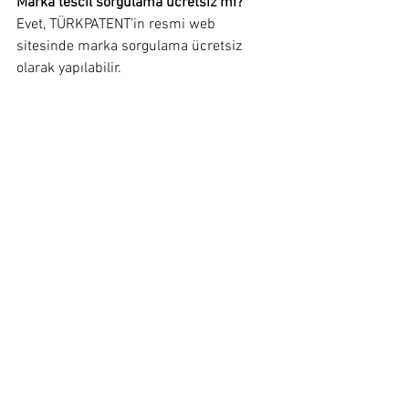
Marka tescil sorgulama ücretsiz mi?
Evet, TÜRKPATENT’in resmi web 
sitesinde marka sorgulama ücretsiz 
olarak yapılabilir.
Marka tescil sorgulama ne kadar sürer?
Online sorgulama anlık sonuç verir. 
Ancak detaylı inceleme ve başvuru 
süreci haftalar sürebilir.
Marka tescil sorgulama sadece 
Türkiye’de mi geçerli?
Her ülkenin kendi marka tescil sistemi 
vardır. Uluslararası marka tescili için 
WIPO gibi kurumlar devreye girer.
Marka tescil sorgulama yapmadan 
başvuru yapabilir miyim?
Yapabilirsiniz ama risklidir. Benzer 